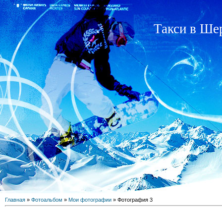
Такси в Ше
Главная
»
Фотоальбом
»
Мои фотографии
» Фотография 3