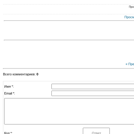
Про
Просм
« Пр
Всего комментариев
:
0
Имя *:
Email *:
Код *: