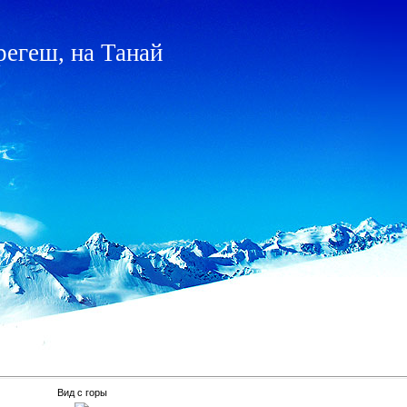
регеш, на Танай
Вид с горы