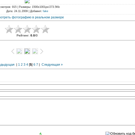
смотров
: 915 |
Размеры
: 1500x1001px/273.5Kb
Дата
: 24.11.2009 |
Добавил
:
fake
отреть фотографию в реальном размере
Рейтинг
:
0.0
/
0
едыдущая
|
1
2
3
4
[
5
]
6
7
|
Следующая »